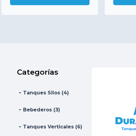
Categorías
arrow_drop_down
Tanques Silos (4)
arrow_drop_down
Bebederos (3)
arrow_drop_down
Tanques Verticales (6)