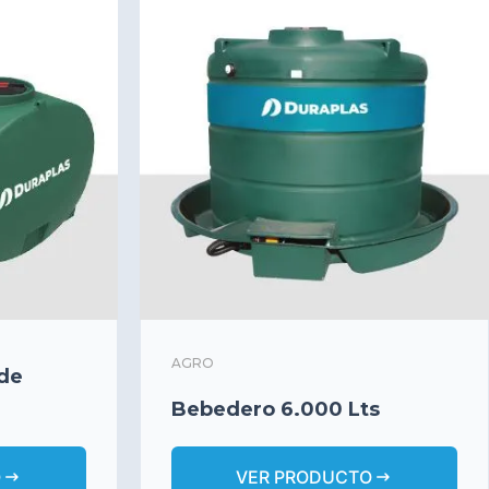
AGRO
 de
Bebedero 6.000 Lts
arrow_right_alt
arrow_right_alt
O
VER PRODUCTO