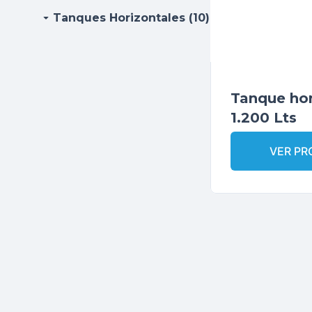
arrow_drop_down
Tanques Horizontales (10)
Tanque hor
1.200 Lts
VER P