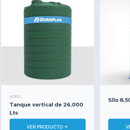
AGRO
Silo 8.
Tanque vertical de 26.000
Lts
arrow_right_alt
VER PRODUCTO
V