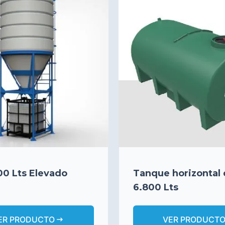
500 Lts Elevado
Tanque horizontal
6.800 Lts
arrow_right_alt
ER PRODUCTO
VER PRODUCT