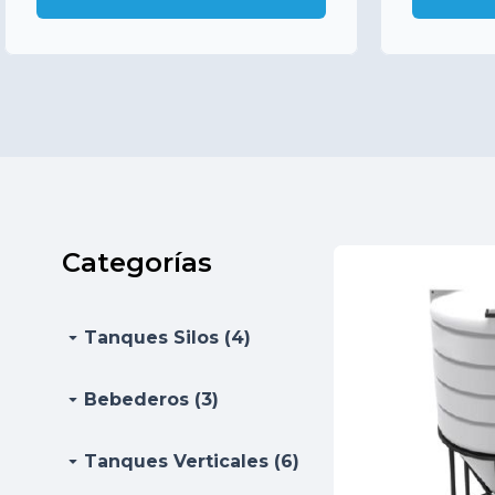
Categorías
arrow_drop_down
Tanques Silos (4)
arrow_drop_down
Bebederos (3)
arrow_drop_down
Tanques Verticales (6)