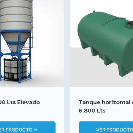
500 Lts Elevado
Tanque horizontal
6.800 Lts
arrow_right_alt
ER PRODUCTO
VER PRODUCT