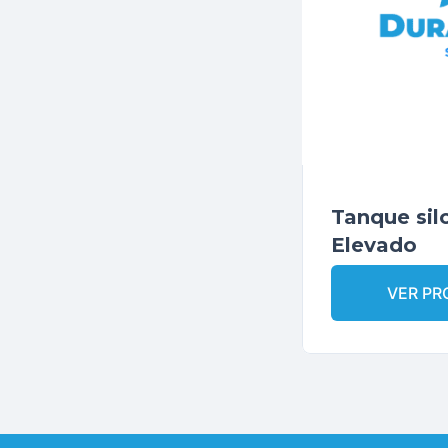
Tanque sil
Elevado
VER P