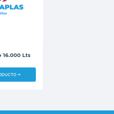
o 16.000 Lts
arrow_right_alt
RODUCTO