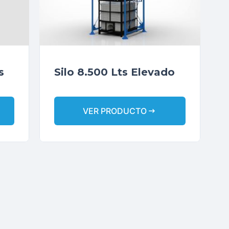
s
Silo 8.500 Lts Elevado
arrow_right_alt
VER PRODUCTO