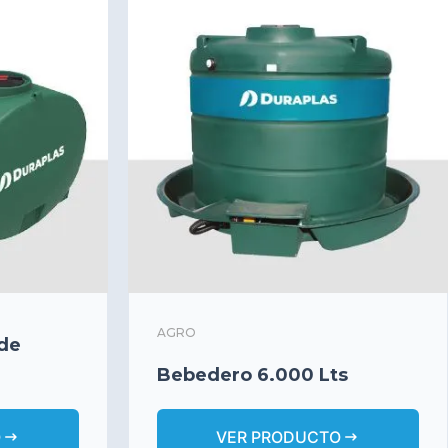
AGRO
 de
Bebedero 6.000 Lts
arrow_right_alt
arrow_right_alt
O
VER PRODUCTO