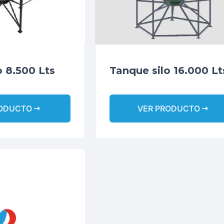
o 8.500 Lts
Tanque silo 16.000 Lt
arrow_right_alt
arrow_right_alt
RODUCTO
VER PRODUCTO