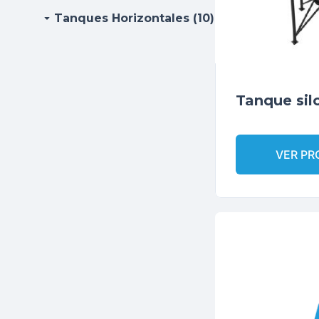
arrow_drop_down
Tanques Horizontales (10)
Tanque sil
VER P