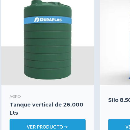
AGRO
Silo 8.
Tanque vertical de 26.000
Lts
arrow_right_alt
VER PRODUCTO
V